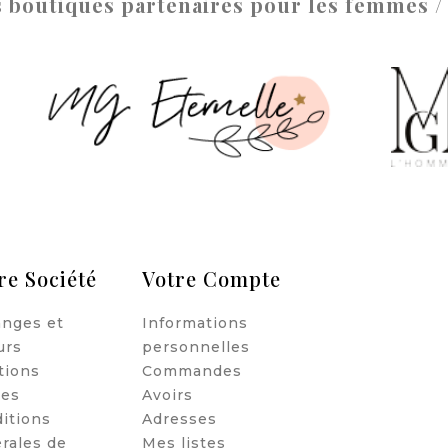
 boutiques partenaires pour les femmes 
re Société
Votre Compte
nges et
Informations
urs
personnelles
tions
Commandes
les
Avoirs
itions
Adresses
rales de
Mes listes