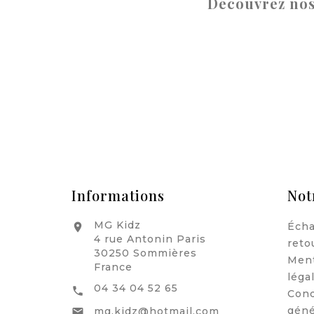
Découvrez nos
Informations
Not
MG Kidz
Écha

4 rue Antonin Paris
reto
30250 Sommières
Men
France
léga
04 34 04 52 65

Cond
géné
mg.kidz@hotmail.com
