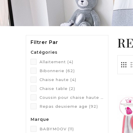
RE
Filtrer Par
Catégories
Allaitement
(4)
Bibonnerie
(62)
Chaise haute
(4)
Chaise table
(2)
Coussin pour chaise haute
(3)
Repas deuxieme age
(92)
Marque
BABYMOOV
(11)