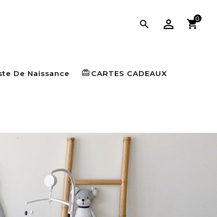
0

card_giftcard
ste De Naissance
CARTES CADEAUX