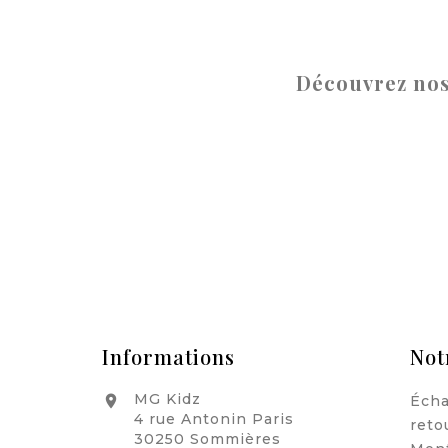
Découvrez nos
Informations
Not
MG Kidz
Écha

4 rue Antonin Paris
reto
30250 Sommières