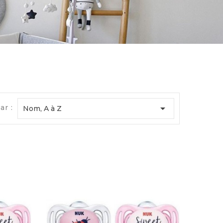

ar :
Nom, A à Z