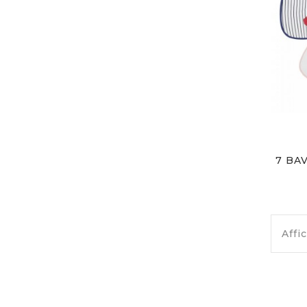
7 BA
Affi