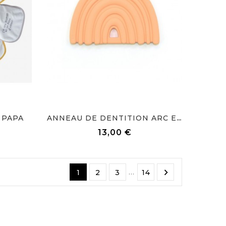
 PAPA
ANNEAU DE DENTITION ARC EN...
Prix
13,00 €

…
1
2
3
14