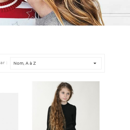

ar :
Nom, A à Z