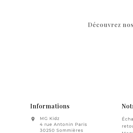
Découvrez nos
Informations
Not
MG Kidz
Écha

4 rue Antonin Paris
reto
30250 Sommières