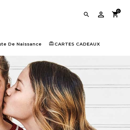
0

card_giftcard
ste De Naissance
CARTES CADEAUX