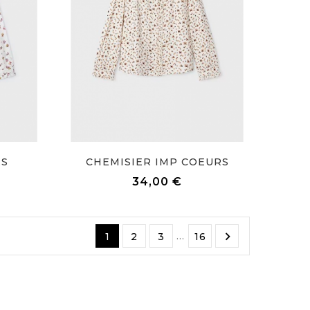
RS
CHEMISIER IMP COEURS
Prix
34,00 €

…
1
2
3
16